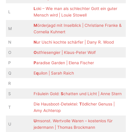
L
oki – Wie man als schlechter Gott ein guter
L
Mensch wird | Louie Stowell
M
örderjagd mit Inselblick | Christiane Franke &
M
Cornelia Kuhnert
N
N
ur Uschi kochte schärfer | Dany R. Wood
O
O
stfriesengier | Klaus-Peter Wolf
P
P
aradise Garden | Elena Fischer
Q
E
q
uilon | Sarah Raich
R
S
Fräulein Gold:
S
chatten und Licht | Anne Stern
Die Hausboot-Detektei:
T
ödlicher Genuss |
T
Amy Achterop
U
msonst. Wertvolle Waren – kostenlos für
U
jedermann | Thomas Brockmann