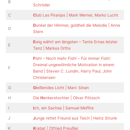
B
Schröder
C
C
lub Las Piranjas | Mark Werner, Marko Lucht
D
unkel der Himmel, goldhell die Melodie | Anne
D
Stern
E
wig währt am längsten – Tante Ernas letzter
E
Tanz | Markus Orths
F
ish! – Noch mehr Fish! – Für immer Fish!:
Dreimal ungewöhnliche Motivation in einem
F
Band | Steven C. Lundin, Harry Paul, John
Christensen
G
G
leißendes Licht | Marc Sinan
H
Die
H
enkerstochter | Oliver Pötzsch
I
I
ch, ein Sachse | Samuel Meffire
J
J
unge rettet Freund aus Teich | Heinz Strunk
K
K
rabat | Otfried Preußler