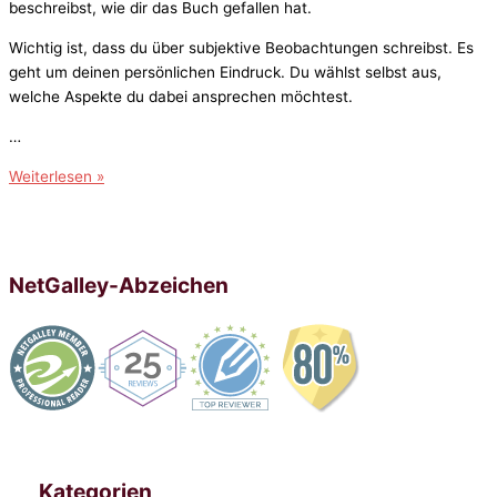
beschreibst, wie dir das Buch gefallen hat.
Wichtig ist, dass du über subjektive Beobachtungen schreibst. Es
geht um deinen persönlichen Eindruck. Du wählst selbst aus,
welche Aspekte du dabei ansprechen möchtest.
…
Die
Weiterlesen »
5
besten
Tipps
zum
NetGalley-Abzeichen
Schreiben
großartiger
Rezensionen
Kategorien