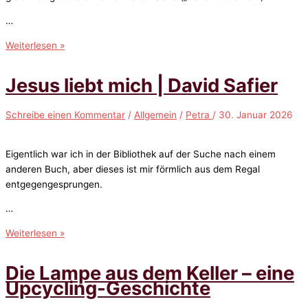
…
Books
Weiterlesen »
&
Coffee
Jesus liebt mich | David Safier
–
Das
Schreibe einen Kommentar
/
Allgemein
/
Petra
/
30. Januar 2026
beste
liegt
immer
Eigentlich war ich in der Bibliothek auf der Suche nach einem
vor
anderen Buch, aber dieses ist mir förmlich aus dem Regal
uns
entgegengesprungen.
|
…
Ella
Lindberg
Jesus
Weiterlesen »
liebt
mich
Die Lampe aus dem Keller – eine
|
Upcycling-Geschichte
David