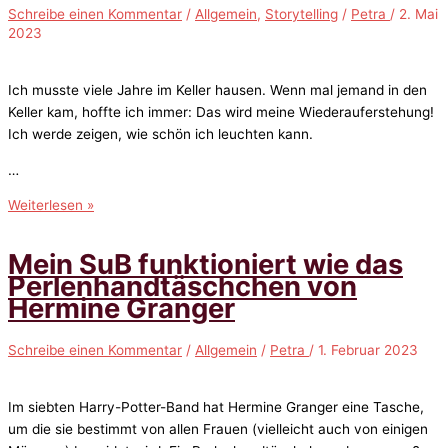
Safier
Schreibe einen Kommentar
/
Allgemein
,
Storytelling
/
Petra
/
2. Mai
2023
Ich musste viele Jahre im Keller hausen. Wenn mal jemand in den
Keller kam, hoffte ich immer: Das wird meine Wiederauferstehung!
Ich werde zeigen, wie schön ich leuchten kann.
…
Die
Weiterlesen »
Lampe
aus
Mein SuB funktioniert wie das
dem
Perlenhandtäschchen von
Keller
Hermine Granger
–
eine
Schreibe einen Kommentar
/
Allgemein
/
Petra
/
1. Februar 2023
Upcycling-
Geschichte
Im siebten Harry-Potter-Band hat Hermine Granger eine Tasche,
um die sie bestimmt von allen Frauen (vielleicht auch von einigen