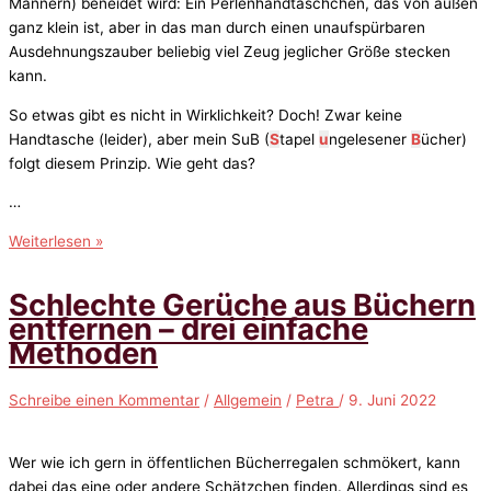
Männern) beneidet wird: Ein Perlenhandtäschchen, das von außen
ganz klein ist, aber in das man durch einen unaufspürbaren
Ausdehnungszauber beliebig viel Zeug jeglicher Größe stecken
kann.
So etwas gibt es nicht in Wirklichkeit? Doch! Zwar keine
Handtasche (leider), aber mein SuB (
S
tapel
u
ngelesener
B
ücher)
folgt diesem Prinzip. Wie geht das?
…
Mein
Weiterlesen »
SuB
funktioniert
Schlechte Gerüche aus Büchern
wie
entfernen – drei einfache
das
Methoden
Perlenhandtäschchen
von
Schreibe einen Kommentar
/
Allgemein
/
Petra
/
9. Juni 2022
Hermine
Granger
Wer wie ich gern in öffentlichen Bücherregalen schmökert, kann
dabei das eine oder andere Schätzchen finden. Allerdings sind es