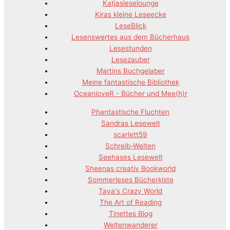
Katjasleselounge
Kiras kleine Leseecke
LeseBlick
Lesenswertes aus dem Bücherhaus
Lesestunden
Lesezauber
Martins Buchgelaber
Meine fantastische Bibliothek
OceanloveR - Bücher und Mee(h)r
Phantastische Fluchten
Sandras Lesewelt
scarlett59
Schreib-Welten
Seehases Lesewelt
Sheenas creativ Bookworld
Sommerleses Bücherkiste
Taya's Crazy World
The Art of Reading
Tinettes Blog
Weltenwanderer