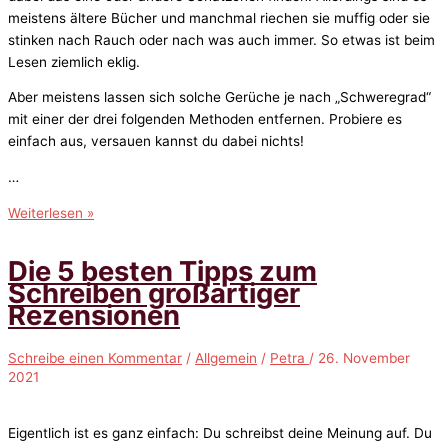
meistens ältere Bücher und manchmal riechen sie muffig oder sie
stinken nach Rauch oder nach was auch immer. So etwas ist beim
Lesen ziemlich eklig.
Aber meistens lassen sich solche Gerüche je nach „Schweregrad“
mit einer der drei folgenden Methoden entfernen. Probiere es
einfach aus, versauen kannst du dabei nichts!
…
Schlechte
Weiterlesen »
Gerüche
aus
Die 5 besten Tipps zum
Büchern
Schreiben großartiger
entfernen
Rezensionen
–
drei
Schreibe einen Kommentar
/
Allgemein
/
Petra
/
26. November
einfache
2021
Methoden
Eigentlich ist es ganz einfach: Du schreibst deine Meinung auf. Du