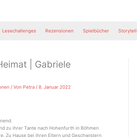
Lesechallenges
Rezensionen
Spielbücher
Storytel
eimat | Gabriele
onen
/ Von
Petra
/
8. Januar 2022
nnend.
and zu ihrer Tante nach Hohenfurth in Böhmen
re. Zu Hause bei ihren Eltern und Geschwistern