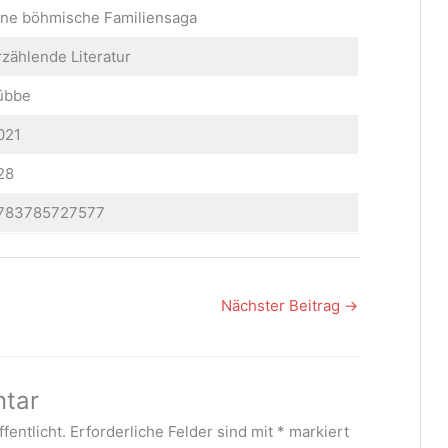
ine böhmische Familiensaga
rzählende Literatur
übbe
021
28
783785727577
Nächster Beitrag
→
ntar
fentlicht.
Erforderliche Felder sind mit
*
markiert