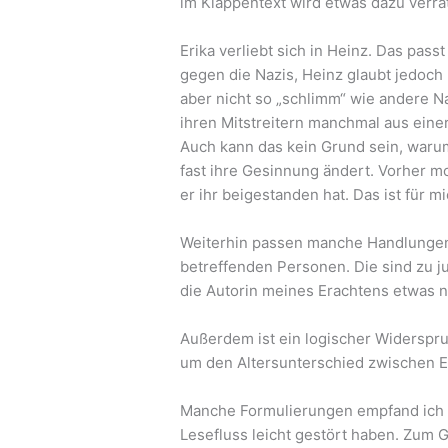
im Klappentext wird etwas dazu verra
Erika verliebt sich in Heinz. Das pass
gegen die Nazis, Heinz glaubt jedoch 
aber nicht so „schlimm“ wie andere Na
ihren Mitstreitern manchmal aus einer 
Auch kann das kein Grund sein, warum
fast ihre Gesinnung ändert. Vorher m
er ihr beigestanden hat. Das ist für m
Weiterhin passen manche Handlungen 
betreffenden Personen. Die sind zu j
die Autorin meines Erachtens etwas n
Außerdem ist ein logischer Widerspru
um den Altersunterschied zwischen Er
Manche Formulierungen empfand ich a
Lesefluss leicht gestört haben. Zum G