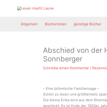
Zum
Inhalt
springen
Allgemein
Bücherlisten
günstige Bücher
Abschied von der H
Sonnberger
Schreibe einen Kommentar
/
Rezensi
– Eine böhmische Familiensage –
Schön zu lesen und größtenteils spa
Die kleine Erika wird aus dem Rheinl
geschickt. Es ist Ende der 1920er Jah