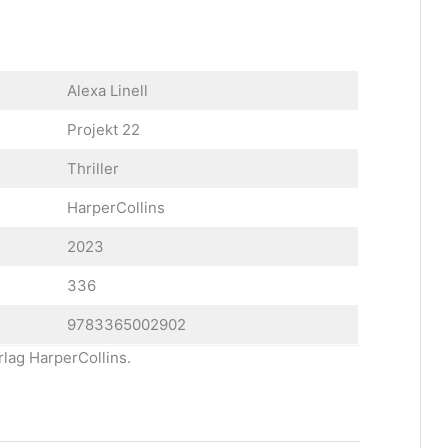
Alexa Linell
Projekt 22
Thriller
HarperCollins
2023
336
9783365002902
rlag HarperCollins.